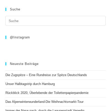
Nordsee
und
Suche
Cuxhaven
Suche
nach:
@Instagram
Neueste Beiträge
Die Zugspitze – Eine Rundreise zur Spitze Deutschlands
Unser Halbtagstrip durch Hamburg
Rückblick 2020, Überlebende der Toilettenpapierpandemie
Das Alpenwinterwunderland-Die Weihnachtsmarkt-Tour
Immer der Nase nach, durch die Lagunenstadt Venedig