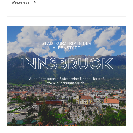
Sylt
Weiterlesen
und
unsere
Fahrradtour
nach
Westerland