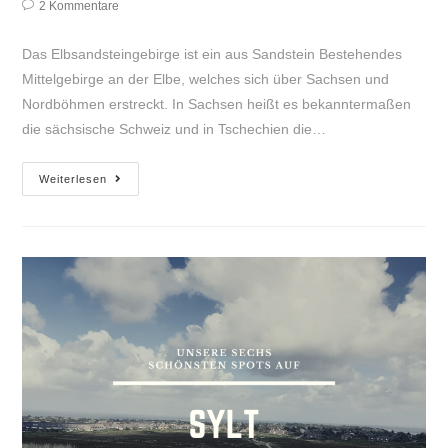
Autor:
veröffentlicht:
Kategorie:
Beitrags-
2 Kommentare
Kommentare:
Das Elbsandsteingebirge ist ein aus Sandstein Bestehendes
Mittelgebirge an der Elbe, welches sich über Sachsen und
Nordböhmen erstreckt. In Sachsen heißt es bekanntermaßen
die sächsische Schweiz und in Tschechien die…
Das
Weiterlesen
Elbsandsteingebirge
in
der
sächsischen
Schweiz